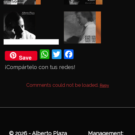
powered by Advanced iFrame
Wh
Twi
Fac
Save
ats
tter
eb
¡Compártelo con tus redes!
Ap
ook
p
Comments could not be loaded.
Retry
© 2026 - Alberto Plaza
Management: