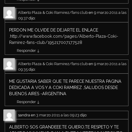
Alberto Plaza & Coki Ramirez/fans club
en
9 marzo 2011 a las
09:37
dijo:
PERDON ME OLVIDE DE DEJARTE EL ENLACE
.
http://www.facebook.com/pages/Alberto-Plaza-Coki-
Ramirez-fans-club/195217007177528
Responder
↓
Alberto Plaza & Coki Ramirez/fans club
en
9 marzo 2011 a las
09:35
dijo:
ME GUSTARIA SABER QUE TE PARECE NUESTRA PAGINA
DEDICADA A VOS Y A COKI RAMIREZ ,SALUDOS DESDE
BUENOS AIRES -ARGENTINA
Responder
↓
sandra
en
3 marzo 2011 a las 09:23
dijo:
ALBERTO SOS GRANDEEE.TE QUIERO,TE RESPETO Y TE