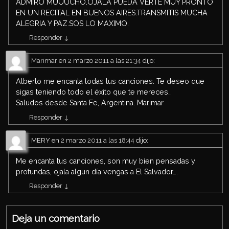
ADMIRO MUUUCHO.OJALA PUEDA VERTE MUY PRONTO
EN UN RECITAL EN BUENOS AIRES.TRANSMITIS MUCHA
ALEGRIA Y PAZ.SOS LO MAXIMO.
Responder
↓
Marimar
en
2 marzo 2011 a las 21:34
dijo:
Alberto me encanta todas tus canciones. Te deseo que
sigas teniendo todo el éxito que te mereces…
Saludos desde Santa Fe, Argentina. Marimar
Responder
↓
MERY
en
2 marzo 2011 a las 18:44
dijo:
Me encanta tus canciones, son muy bien pensadas y
profundas, ojala algun día vengas a El Salvador….
Responder
↓
Deja un comentario