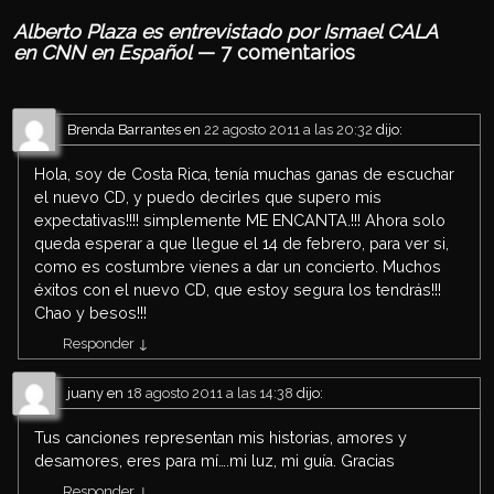
Alberto Plaza es entrevistado por Ismael CALA
en CNN en Español
— 7 comentarios
Brenda Barrantes
en
22 agosto 2011 a las 20:32
dijo:
Hola, soy de Costa Rica, tenía muchas ganas de escuchar
el nuevo CD, y puedo decirles que supero mis
expectativas!!!! simplemente ME ENCANTA.!!! Ahora solo
queda esperar a que llegue el 14 de febrero, para ver si,
como es costumbre vienes a dar un concierto. Muchos
éxitos con el nuevo CD, que estoy segura los tendrás!!!
Chao y besos!!!
Responder
↓
juany
en
18 agosto 2011 a las 14:38
dijo:
Tus canciones representan mis historias, amores y
desamores, eres para mí….mi luz, mi guía. Gracias
Responder
↓