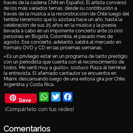
través de la cadena CNN en Español. El artista conversó
de los más variados temas, desde su contribución a
través de la música a la reconstrucción de Chile luego del
terrible terremoto que lo azotara hace un año, hasta la
celebración de sus 25 años en la música y la poesía,
llevada a cabo en un imponente concierto ante 10.000
personas en Bogotá, Colombia, el pasado mes de
agosto. Ese concierto, adelantó, saldrá al mercado en
formato DVD y CD en las próximas semanas.
«Es un privilegio estar en un programa de tanto prestigio,
con un periodista que cuenta con el reconocimiento de
todos. Me sentí muy a gusto», sostuvo Plaza al terminar
la entrevista. El afamado cantautor se encuentra en
Miami, descansando luego de una exitosa gira por Chile,
Argentina y Costa Rica.
Wh
Twi
Fac
Save
ats
tter
eb
¡Compártelo con tus redes!
Ap
ook
p
Comentarios