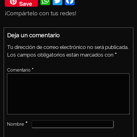
Wh
Twi
Fac
Save
ats
tter
eb
¡Compártelo con tus redes!
Ap
ook
p
Deja un comentario
Tu dirección de correo electrónico no será publicada.
Los campos obligatorios están marcados con
*
Comentario
*
*
Nombre