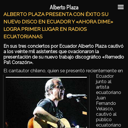
Ir al contenido principal
Ir al contenido secundario
Alberto Plaza
ALBERTO PLAZA PRESENTA CON ÉXITO SU
NUEV0 DISCO EN ECUADOR Y «AHORA DIME»
LOGRA PRIMER LUGAR EN RADIOS
ECUATORIANAS
En sus tres conciertos por Ecuador Alberto Plaza cautivó
a los veinte mil asistentes que ovacionaron la
presentación de su nuevo trabajo discográfico «Remedio
Pa’l Corazón».
El cantautor chileno, quien se presentó reciente
mente en
Ecuador
junto al
artista
ecuatoriano
Juan
Fernando
Velasco,
cautivó al
público
ecuatoriano