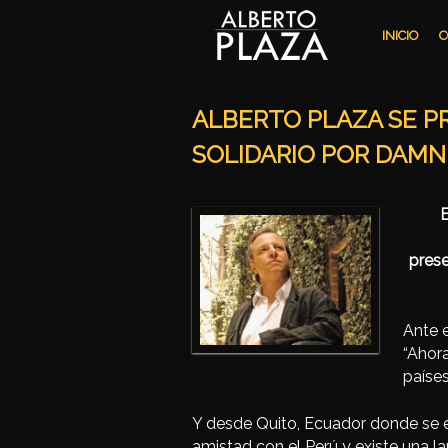
Ir al contenido principal
Ir al contenido secundario
INICIO
C
ALBERTO PLAZA SE P
SOLIDARIO POR DAMN
E
prese
Ante e
“Ahora
paíse
Y desde Quito, Ecuador donde se e
amistad con el Perú y existe una l