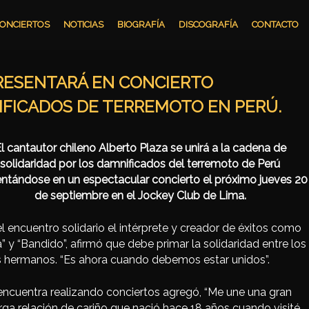
ONCIERTOS
NOTICIAS
BIOGRAFÍA
DISCOGRAFÍA
CONTACTO
RESENTARÁ EN CONCIERTO
IFICADOS DE TERREMOTO EN PERÚ.
l cantautor chileno Alberto Plaza se unirá a l
a cadena de
solidaridad por los damnificados del terremoto de Perú
ntándose en un espectacular concierto el próximo jueves 20
de septiembre en el Jockey Club de Lima.
l encuentro solidario el intérprete y creador de éxitos como
” y “Bandido”, afirmó que debe primar la solidaridad entre los
s hermanos. “Es ahora cuando debemos estar unidos”.
ncuentra realizando conciertos agregó, “Me une una gran
arga relación de cariño que nació hace 18 años cuando visité