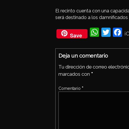
El recinto cuenta con una capacida
será destinado a los damnificados 
Wh
Twi
Fa
¡
Save
ats
tter
eb
Ap
oo
Deja un comentario
p
Tu dirección de correo electróni
marcados con
*
Comentario
*