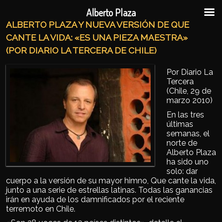
Ir al contenido principal
Ir al contenido secundario
Alberto Plaza
ALBERTO PLAZA Y NUEVA VERSIÓN DE QUE
CANTE LA VIDA: «ES UNA PIEZA MAESTRA»
(POR DIARIO LA TERCERA DE CHILE)
Por Diario La
Tercera
(Chile, 29 de
marzo 2010)
En las tres
últimas
semanas, el
norte de
Alberto Plaza
ha sido uno
solo: dar
cuerpo a la versión de su mayor himno, Que cante la vida,
junto a una serie de estrellas latinas. Todas las ganancias
irán en ayuda de los damnificados por el reciente
terremoto en Chile.