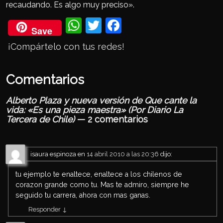
recaudando. Es algo muy preciso».
Wh
Twi
Fac
Save
ats
tter
eb
¡Compártelo con tus redes!
Ap
ook
p
Comentarios
Alberto Plaza y nueva versión de Que cante la
vida: «Es una pieza maestra» (Por Diario La
Tercera de Chile)
— 2 comentarios
isaura espinoza
en
14 abril 2010 a las 20:36
dijo:
tu ejemplo te enaltece, enaltece a los chilenos de
corazon grande como tu. Mas te admiro, siempre he
seguido tu carrera, ahora con mas ganas.
Responder
↓