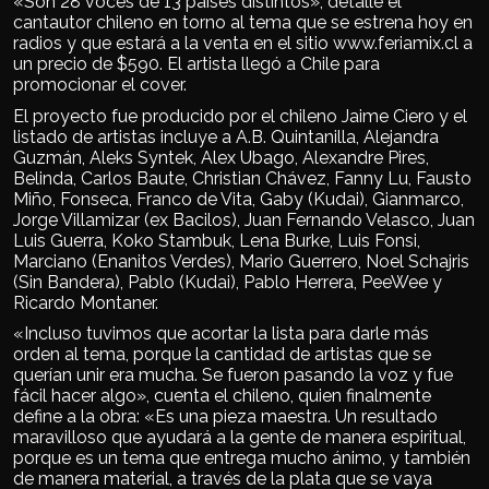
«Son 28 voces de 13 países distintos», detalle el
cantautor chileno en torno al tema que se estrena hoy en
radios y que estará a la venta en el sitio www.feriamix.cl a
un precio de $590. El artista llegó a Chile para
promocionar el cover.
El proyecto fue producido por el chileno Jaime Ciero y el
listado de artistas incluye a A.B. Quintanilla, Alejandra
Guzmán, Aleks Syntek, Alex Ubago, Alexandre Pires,
Belinda, Carlos Baute, Christian Chávez, Fanny Lu, Fausto
Miño, Fonseca, Franco de Vita, Gaby (Kudai), Gianmarco,
Jorge Villamizar (ex Bacilos), Juan Fernando Velasco, Juan
Luis Guerra, Koko Stambuk, Lena Burke, Luis Fonsi,
Marciano (Enanitos Verdes), Mario Guerrero, Noel Schajris
(Sin Bandera), Pablo (Kudai), Pablo Herrera, PeeWee y
Ricardo Montaner.
«Incluso tuvimos que acortar la lista para darle más
orden al tema, porque la cantidad de artistas que se
querían unir era mucha. Se fueron pasando la voz y fue
fácil hacer algo», cuenta el chileno, quien finalmente
define a la obra: «Es una pieza maestra. Un resultado
maravilloso que ayudará a la gente de manera espiritual,
porque es un tema que entrega mucho ánimo, y también
de manera material, a través de la plata que se vaya