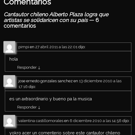
Comentarios
Cantautor chileno Alberto Plaza logra que
artistas se solidaricen con su país
— 6
comentarios
pimpi
en
27 abril 2011 a las 22:01
dijo:
hola
Responder
↓
jose ernesto gonzales sanchez
en
13 diciembre 2010 a las
17:16
dijo:
es un axtraordinario y bueno pa la musica
Responder
↓
valentina castillomorales
en
6 diciembre 2010 a las 14:56
dijo:
yokro acer un comenterio sobre este cantautor chileno