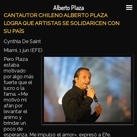
Ir al contenido principal
Ir al contenido secundario
Alberto Plaza
CANTAUTOR CHILENO ALBERTO PLAZA
LOGRA QUE ARTISTAS SE SOLIDARICEN CON
SU PAÍS
Cynthia De Saint
Miami, 1 jun (EFE)
Pero Plaza
estaba
motivado
por algo más
fuerte que el
lucro o la
fama. «Me
motivó mi
afán por
levantar el
ánimo y
brindar un
poco de
esperanza. Me impulsó el amor», expresó a Efe.