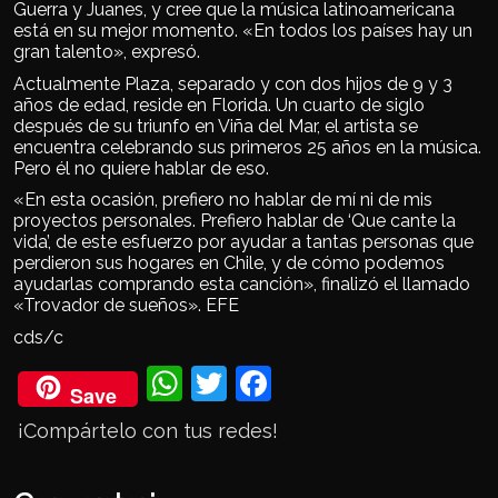
Guerra y Juanes, y cree que la música latinoamericana
está en su mejor momento. «En todos los países hay un
gran talento», expresó.
Actualmente Plaza, separado y con dos hijos de 9 y 3
años de edad, reside en Florida. Un cuarto de siglo
después de su triunfo en Viña del Mar, el artista se
encuentra celebrando sus primeros 25 años en la música.
Pero él no quiere hablar de eso.
«En esta ocasión, prefiero no hablar de mí ni de mis
proyectos personales. Prefiero hablar de ‘Que cante la
vida’, de este esfuerzo por ayudar a tantas personas que
perdieron sus hogares en Chile, y de cómo podemos
ayudarlas comprando esta canción», finalizó el llamado
«Trovador de sueños». EFE
cds/c
Wh
Twi
Fac
Save
ats
tter
eb
¡Compártelo con tus redes!
Ap
ook
p