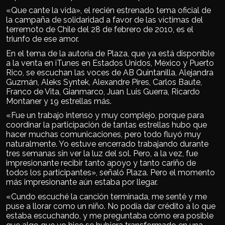
«Que cante la vida», el recién estrenado tema oficial de
la campaña de solidaridad a favor de las víctimas del
terremoto de Chile del 28 de febrero de 2010, es el
triunfo de ese amor.
En el tema de la autoría de Plaza, que ya está disponible
a la venta en iTunes en Estados Unidos, México y Puerto
Rico, se escuchan las voces de AB Quintanilla, Alejandra
Guzmán, Aleks Syntek, Alexandre Pires, Carlos Baute,
Franco de Vita, Gianmarco, Juan Luis Guerra, Ricardo
Montaner y 19 estrellas más.
«Fue un trabajo intenso y muy complejo, porque para
coordinar la participación de tantas estrellas hubo que
hacer muchas comunicaciones, pero todo fluyó muy
naturalmente. Yo estuve encerrado trabajando durante
tres semanas sin ver la luz del sol. Pero, a la vez, fue
impresionante recibir tanto apoyo y tanto cariño de
todos los participantes», señaló Plaza. Pero el momento
más impresionante aún estaba por llegar.
«Cundo escuché la canción terminada, me senté y me
puse a llorar como un niño. No podía dar crédito a lo que
estaba escuchando, y me preguntaba cómo era posible