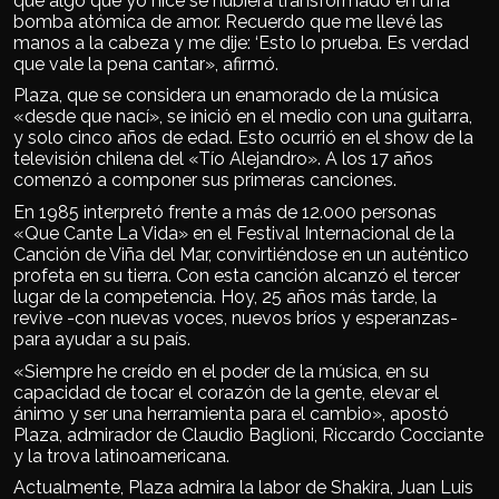
que algo que yo hice se hubiera transformado en una
bomba atómica de amor. Recuerdo que me llevé las
manos a la cabeza y me dije: ‘Esto lo prueba. Es verdad
que vale la pena cantar», afirmó.
Plaza, que se considera un enamorado de la música
«desde que nací», se inició en el medio con una guitarra,
y solo cinco años de edad. Esto ocurrió en el show de la
televisión chilena del «Tío Alejandro». A los 17 años
comenzó a componer sus primeras canciones.
En 1985 interpretó frente a más de 12.000 personas
«Que Cante La Vida» en el Festival Internacional de la
Canción de Viña del Mar, convirtiéndose en un auténtico
profeta en su tierra. Con esta canción alcanzó el tercer
lugar de la competencia. Hoy, 25 años más tarde, la
revive -con nuevas voces, nuevos bríos y esperanzas-
para ayudar a su país.
«Siempre he creído en el poder de la música, en su
capacidad de tocar el corazón de la gente, elevar el
ánimo y ser una herramienta para el cambio», apostó
Plaza, admirador de Claudio Baglioni, Riccardo Cocciante
y la trova latinoamericana.
Actualmente, Plaza admira la labor de Shakira, Juan Luis