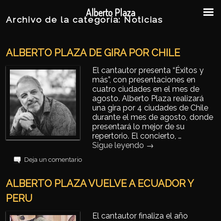
Ir al contenido principal
Ir al contenido secundario
Alberto Plaza
Archivo de la categoría:
Noticias
ALBERTO PLAZA DE GIRA POR CHILE
El cantautor presenta “Éxitos y
más”, con presentaciones en
cuatro ciudades en el mes de
agosto. Alberto Plaza realizará
una gira por 4 ciudades de Chile
durante el mes de agosto, donde
presentará lo mejor de su
repertorio. El concierto, …
Sigue leyendo
→
Deja un comentario
ALBERTO PLAZA VUELVE A ECUADOR Y
PERU
El cantautor finaliza el año