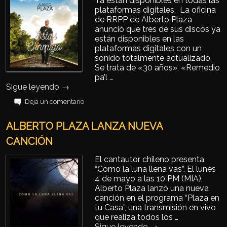
Ya están disponibles en todas las
plataformas digitales. La oficina
de RRPP de Alberto Plaza
anunció que tres de sus discos ya
están disponibles en las
plataformas digitales con un
sonido totalmente actualizado.
Se trata de «30 años», «Remedio
pa’l …
Sigue leyendo
→
Deja un comentario
ALBERTO PLAZA LANZA NUEVA
CANCIÓN
El cantautor chileno presenta
“Como la luna llena vas”. El lunes
4 de mayo a las 10 PM (MIA),
Alberto Plaza lanzó una nueva
canción en el programa “Plaza en
tu Casa”, una transmisión en vivo
que realiza todos los …
Sigue leyendo
→