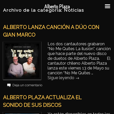
Ir al contenido principal
Ir al contenido secundario
Alberto Plaza
Archivo de la categoría:
Noticias
ALBERTO LANZA CANCIÓN A DÚO CON
GIAN MARCO
Los dos cantautores grabaron
“No Me Quites La Ilusión”, canción
que hace parte del nuevo disco
de duetos de Alberto Plaza. El
cantautor chileno Alberto Plaza
lanza este viernes 13 de Mayo su
canción “No Me Quites …
Sigue leyendo
→
Deja un comentario
ALBERTO PLAZA ACTUALIZA EL
SONIDO DE SUS DISCOS