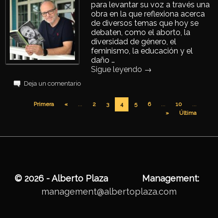
para levantar su voz a través una
obra en la que reflexiona acerca
de diversos temas que hoy se
debaten, como el aborto, la
diversidad de género, el
feminismo, la educación y el
daño …
Sigue leyendo
→
Deja un comentario
Navegador de artículos
Primera
«
...
2
3
5
6
...
10
...
4
»
Última
© 2026 - Alberto Plaza
Management:
management@albertoplaza.com