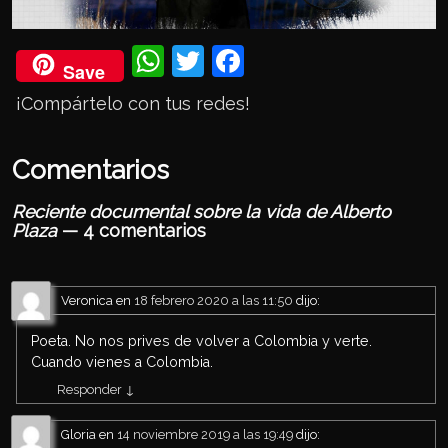
Wh
Twi
Fac
Save
ats
tter
eb
¡Compártelo con tus redes!
Ap
ook
p
Comentarios
Reciente documental sobre la vida de Alberto
Plaza
— 4 comentarios
Veronica
en
18 febrero 2020 a las 11:50
dijo:
Poeta. No nos prives de volver a Colombia y verte.
Cuando vienes a Colombia.
Responder
↓
Gloria
en
14 noviembre 2019 a las 19:49
dijo: