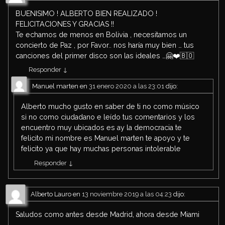
BUENISIMO ! ALBERTO BIEN REALIZADO !
FELICITACIONES Y GRACIAS !!
Te echamos de menos en Bolivia , necesitamos un
concierto de Paz , por Favor.. nos haría muy bien … tus
canciones del primer disco son las ideales …🤗❤️🇧🇴
Responder
↓
Manuel marten
en
31 enero 2020 a las 23:01
dijo:
Alberto mucho gusto en saber de ti no como músico
si no como ciudadano e leído tus comentarios y los
encuentro muy ubicados es ay la democracia te
felicito mi nombre es Manuel marten te apoyo y te
felicito ya que hay muchas personas intolerable
Responder
↓
Alberto Lauro
en
13 noviembre 2019 a las 04:23
dijo:
Saludos como antes desde Madrid, ahora desde Miami