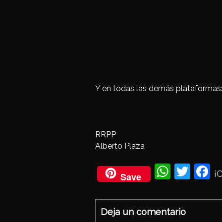
Y en todas las demás plataformas
RRPP
Alberto Plaza
Wh
Twi
Fa
¡
Save
ats
tter
eb
Ap
oo
Deja un comentario
p