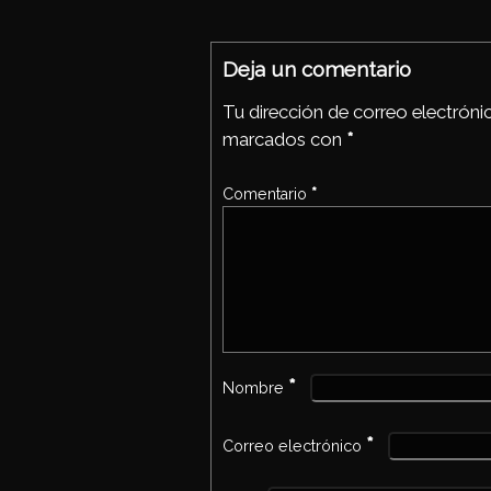
Ap
oo
p
Deja un comentario
Tu dirección de correo electróni
marcados con
*
Comentario
*
*
Nombre
*
Correo electrónico