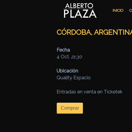
Ir al contenido principal
Ir al contenido secundario
INICIO
C
CÓRDOBA, ARGENTIN
Fecha
4 Oct.
21:30
Ubicación
Quality Espacio
Entradas en venta en Ticketek
Comprar