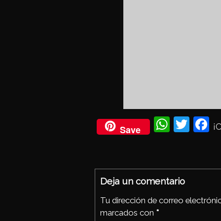
Wh
Twi
Fa
¡
Save
ats
tter
eb
Ap
oo
p
Deja un comentario
Tu dirección de correo electróni
marcados con
*