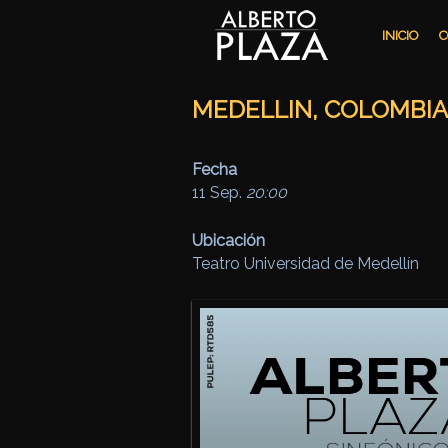
Ir al contenido principal
Ir al contenido secundario
INICIO
C
MEDELLIN, COLOMBIA
Fecha
11 Sep.
20:00
Ubicación
Teatro Universidad de Medellín