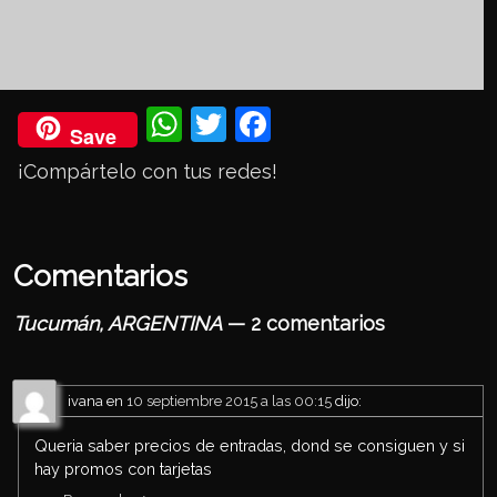
Wh
Twi
Fac
Save
ats
tter
eb
¡Compártelo con tus redes!
Ap
ook
p
Comentarios
Tucumán, ARGENTINA
— 2 comentarios
ivana
en
10 septiembre 2015 a las 00:15
dijo:
Queria saber precios de entradas, dond se consiguen y si
hay promos con tarjetas