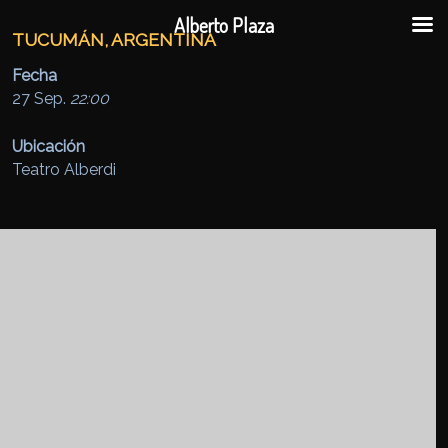
Ir al contenido principal
Ir al contenido secundario
Alberto Plaza
TUCUMÁN, ARGENTINA
Fecha
27 Sep.
22:00
Ubicación
Teatro Alberdi