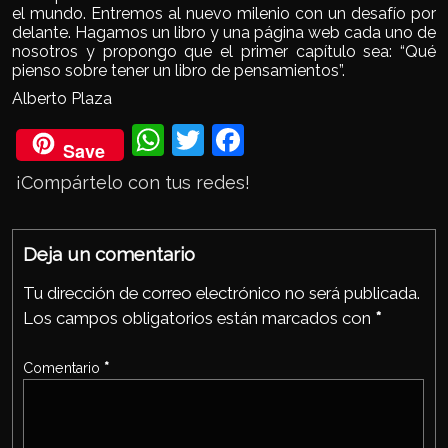
el mundo. Entremos al nuevo milenio con un desafío por
delante. Hagamos un libro y una página web cada uno de
nosotros y propongo que el primer capítulo sea: “Qué
pienso sobre tener un libro de pensamientos”.
Alberto Plaza
Wh
Twi
Fac
Save
ats
tter
eb
¡Compártelo con tus redes!
Ap
ook
p
Deja un comentario
Tu dirección de correo electrónico no será publicada.
Los campos obligatorios están marcados con
*
Comentario
*