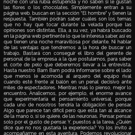
noche con una rubia estupenda y no saben si le gustan
las flores o los chocolates. Simplemente entran a su
página web, buscan en la sección “El hombre” y tienen la
respuesta. También podrán saber cuáles son los temas
que no hay que tocar durante la velada porque las
opiniones son distintas. Ella, a su vez, ya habrá buscado
en la página web pertinente lo que le interesa saber, así es
que tienen una noche maravillosa por delante. Ni hablar
de las ventajas que tendremos a la hora de buscar un
trabajo. Bastará con conseguir el libro del gerente de
personal de la empresa a la que postulamos, para saber
el corte de pelo que deberemos llevar a la entrevista.
Hasta nuestro Bam Bam podrá informarse sobre el lado
que menos le acomoda al arquero del equipo rival
cuando esté frente al balón en un penal decisivo ante
miles de espectadores. Mientras más lo pienso, mejor lo
encuentro. Analicemos, por ejemplo, el enorme avance
que experimentaría el pensamiento universal, porque
cada uno de nosotros tendría la obligación de pensar.
Algo que parece tan difícil pero que está tan al alcance
de la mano o, si se quiere, de las neuronas. Pensar, pensar,
solo por el gusto de pensar. Y, puestos a la tarea, ¿Quién
dice que no nos gustaría la experiencia? Yo los invito a
acompañarme en esta aventura. Podemos revolucionar