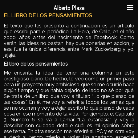
Ir al contenido principal
Ir al contenido secundario
Alberto Plaza
EL LIBRO DE LOS PENSAMIENTOS
El texto que les presento a continuación es un artículo
que escribí para el periódico La Hora, de Chile, en el año
2000, años antes del nacimiento de Facebook. Como
verán, las ideas no bastan, hay que ponerlas en acción, y
esa fue la única diferencia entre Mark Zuckerberg y yo,
jajaja.
El libro de los pensamientos
Me encanta la idea de tener una columna en este
prestigioso diario. De hecho, lo veo como un primer paso
para un proyecto muy ambicioso que se me ocurrió hace
algún tiempo y que había dejado de lado no sé por qué.
Se trata de un libro que voy a titular: “Lo que pienso de
las cosas”. En él me voy a referir a todos los temas que
se me ocurran y voy a dejar escrito lo que pienso de cada
cosa en ese momento de la vida. Por ejemplo, el Capítulo
3, Número 6 se va a llamar “La eutanasia” y voy a
describir con cuidado detalle cuál es mi opinión sobre
ese tema. En otra sección me referiré al IPC y en otra voy
a decir si tengo miedo a volar. Un apartado especial