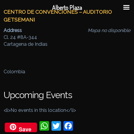
Ir al contenido principal
Ir al contenido secundario
Alberto Plaza
CENTRO DE CONVENCIONES – AUDITORIO
GETSEMANI
Address
Mapa no disponible
Cl. 24 #8A-344
Cartagena de Indias
Colombia
Upcoming Events
<li>No events in this location</li>
Wh
Twi
Fac
Save