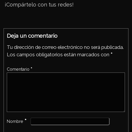
ats
tter
eb
¡Compártelo con tus redes!
Ap
ook
p
Deja un comentario
Tu dirección de correo electrónico no será publicada.
Los campos obligatorios están marcados con
*
Comentario
*
*
Nombre