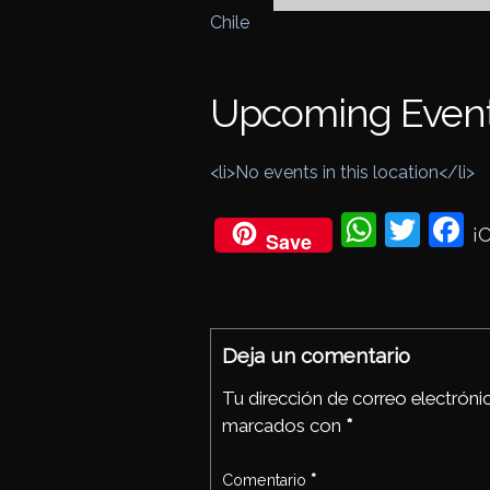
Chile
Upcoming Even
<li>No events in this location</li>
Wh
Twi
Fa
¡
Save
ats
tter
eb
Ap
oo
p
Deja un comentario
Tu dirección de correo electróni
marcados con
*
Comentario
*