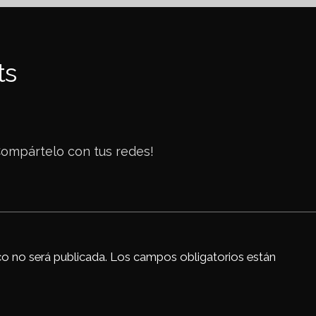
ts
c
Compártelo con tus redes!
k
co no será publicada.
Los campos obligatorios están