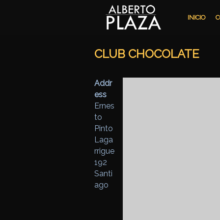
Ir al contenido principal
Ir al contenido secundario
INICIO
C
CLUB CHOCOLATE
Addr
ess
Ernes
to
Pinto
Laga
rrigue
192
Santi
ago