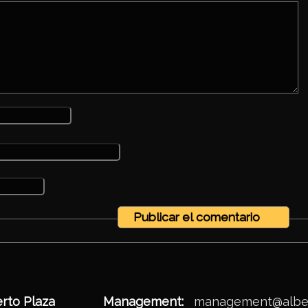
Alberto Plaza
Management:
management@alber