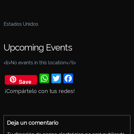
Estados Unidos
Upcoming Events
<li>No events in this location</li>
Wh
Twi
Fac
Save
ats
tter
eb
¡Compártelo con tus redes!
Ap
ook
p
Deja un comentario