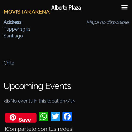
Ir al contenido principal
Ir al contenido secundario
Alberto Plaza
MOVISTAR ARENA
Address
Mapa no disponible
Tupper 1941
Santiago
Chile
Upcoming Events
<li>No events in this location</li>
Wh
Twi
Fac
Save
ats
tter
eb
¡Compártelo con tus redes!