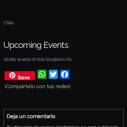
Chile
Upcoming Events
<li>No events in this location</li>
Wh
Twi
Fac
Save
ats
tter
eb
¡Compártelo con tus redes!
Ap
ook
p
Deja un comentario