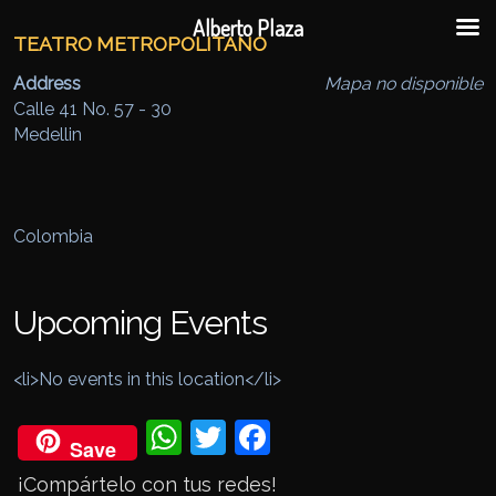
Ir al contenido principal
Ir al contenido secundario
Alberto Plaza
TEATRO METROPOLITANO
Address
Mapa no disponible
Calle 41 No. 57 - 30
Medellin
Colombia
Upcoming Events
<li>No events in this location</li>
Wh
Twi
Fac
Save
ats
tter
eb
¡Compártelo con tus redes!