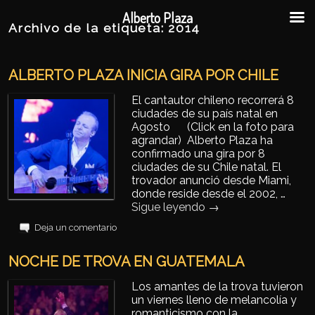
Ir al contenido principal
Ir al contenido secundario
Alberto Plaza
Archivo de la etiqueta:
2014
ALBERTO PLAZA INICIA GIRA POR CHILE
El cantautor chileno recorrerá 8
ciudades de su país natal en
Agosto (Click en la foto para
agrandar) Alberto Plaza ha
confirmado una gira por 8
ciudades de su Chile natal. El
trovador anunció desde Miami,
donde reside desde el 2002, …
Sigue leyendo
→
Deja un comentario
NOCHE DE TROVA EN GUATEMALA
Los amantes de la trova tuvieron
un viernes lleno de melancolía y
romanticismo con la