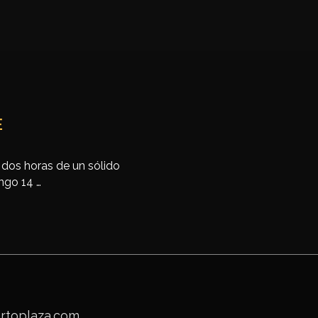
E
 dos horas de un sólido
ngo 14 …
toplaza.com