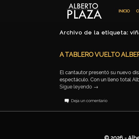
Ir al contenido principal
Ir al contenido secundario
INICIO
C
Archivo de la etiqueta:
vi
A TABLERO VUELTO ALBER
El cantautor presentó su nuevo di
espectáculo. Con un lleno total Alb
Sigue leyendo
→
Deja un comentario
© 2026 - 