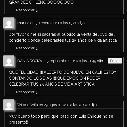
GRANDEE CHILENOOOOOOOOO
Responder
↓
marina
en
30 enero 2011 a las 15:20
dijo:
por favor dime si sacaras al publico la venta del dvd del
concierto donde celebrastes tus 25 años de vida artistica
Responder
↓
DANIA ROCIO
en
5 septiembre 2010 a las 21:49
dijo:
Editar
QUE FELICIDAD!!!!!!ALBERTO DE NUEVO EN CALI!!!ESTOY
CONTANDO LOS DIAS!!!!!!QUE EMOCION PODER
CELEBRAR TUS 25 AÑOS DE VIDA ARTISTICA.
Responder
↓
Wilder Avila
en
29 agosto 2010 a las 00:00
dijo:
Muy bueno todo pero que paso con Luis Enrique no se
presento!!!!