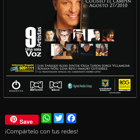
Wh
Twi
Fac
Save
ats
tter
eb
¡Compártelo con tus redes!
Ap
ook