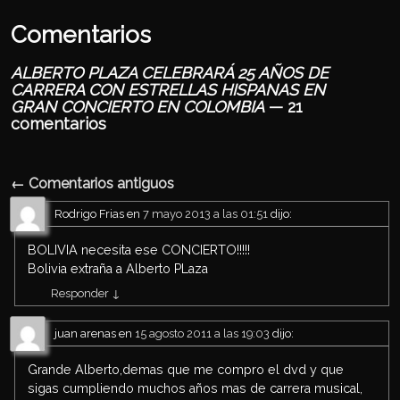
p
Comentarios
ALBERTO PLAZA CELEBRARÁ 25 AÑOS DE
CARRERA CON ESTRELLAS HISPANAS EN
GRAN CONCIERTO EN COLOMBIA
— 21
comentarios
← Comentarios antiguos
Navegación de comentarios
Rodrigo Frias
en
7 mayo 2013 a las 01:51
dijo:
BOLIVIA necesita ese CONCIERTO!!!!!
Bolivia extraña a Alberto PLaza
Responder
↓
juan arenas
en
15 agosto 2011 a las 19:03
dijo:
Grande Alberto,demas que me compro el dvd y que
sigas cumpliendo muchos años mas de carrera musical,