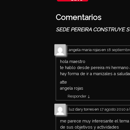
ats
tter
eb
Ap
oo
Comentarios
p
SEDE PEREIRA CONSTRUYE 
angela maria rojas
en
18 septiembre
hola maestro
te hablo desde pereira mi hermano al
hay forma de ir a manizales a saludar
atte
angela rojas
Responder
↓
luz dary torres
en
17 agosto 2010 a 
me parece muy interesante el tema 
de sus objetivos y actividades