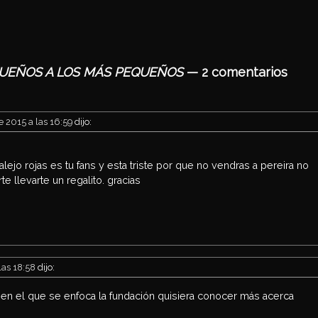
k
SUEÑOS A LOS MÁS PEQUEÑOS
— 2 comentarios
 2015 a las 16:59
dijo:
ejo rojas es tu fans y esta triste por que no vendras a pereira no
te llevarte un regalito. gracias
las 18:58
dijo:
en el que se enfoca la fundación quisiera conocer más acerca