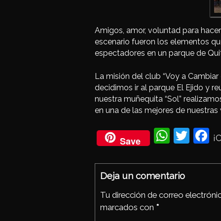
Amigos, amor, voluntad para hacer 
escenario fueron los elementos que
espectadores en un parque de Quit
La misión del club “Voy a Cambiar 
decidimos ir al parque El Ejido y r
nuestra muñequita “Sol” realizamos
en una de las mejores de nuestras 
Wh
Twi
Fa
¡
Save
ats
tter
eb
Ap
oo
Deja un comentario
p
Tu dirección de correo electróni
marcados con
*