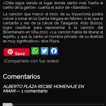
«Chile sigue siendo el lugar donde siento más fuerte el
cariño de la gente», cuenta el autor de «Bandido».
La canción que marcó el inicio de su trayectoria podría
volver a sonar en la Quinta Vergara en febrero, si es que el
cantante y reo de la cárcel de Talagante, Aldo Bustos,
logra clasificar para representar a la canción del
Bicentenario en Viña 2010. «La canción habla de liberar el
espíritu, y que la cante un hombre privado de su libertad
es muy significativo», dice Plaza.
Wh
Twi
Fac
Save
ats
tter
eb
¡Compártelo con tus redes!
Ap
ook
p
Comentarios
ALBERTO PLAZA RECIBE HOMENAJE EN
MIAMI
— 1 comentario