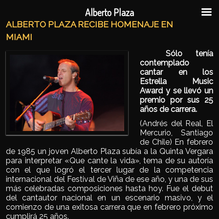
Ir al contenido principal
Ir al contenido secundario
Alberto Plaza
ALBERTO PLAZA RECIBE HOMENAJE EN
MIAMI
Sólo tenía
contemplado
cantar en los
Estrella Music
Award y se llevó un
premio por sus 25
años de carrera.
(Andrés del Real, El
Mercurio, Santiago
de Chile) En febrero
de 1985 un joven Alberto Plaza subía a la Quinta Vergara
para interpretar «Que cante la vida», tema de su autoría
con el que logró el tercer lugar de la competencia
internacional del Festival de Viña de ese año, y una de sus
más celebradas composiciones hasta hoy. Fue el debut
del cantautor nacional en un escenario masivo, y el
comienzo de una exitosa carrera que en febrero próximo
cumplirá 25 años.