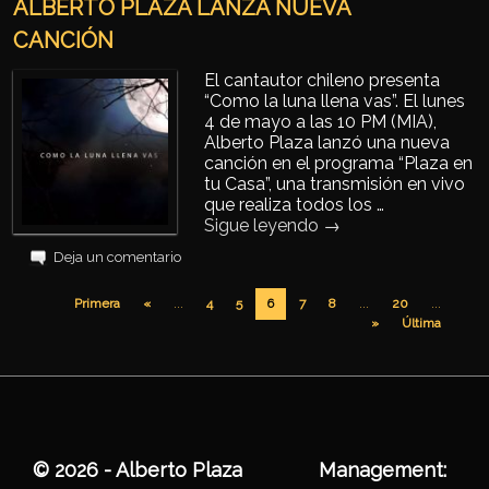
ALBERTO PLAZA LANZA NUEVA
CANCIÓN
El cantautor chileno presenta
“Como la luna llena vas”. El lunes
4 de mayo a las 10 PM (MIA),
Alberto Plaza lanzó una nueva
canción en el programa “Plaza en
tu Casa”, una transmisión en vivo
que realiza todos los …
Sigue leyendo
→
Deja un comentario
Navegador de artículos
Primera
«
...
4
5
7
8
...
20
...
6
»
Última
© 2026 - Alberto Plaza
Management: