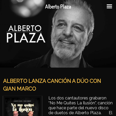
Alberto Plaza
Ir al contenido principal
Ir al contenido secundario
ALBERTO LANZA CANCIÓN A DÚO CON
GIAN MARCO
Los dos cantautores grabaron
“No Me Quites La Ilusión”, canción
que hace parte del nuevo disco
de duetos de Alberto Plaza. El