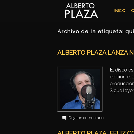
Ir al contenido principal
Ir al contenido secundario
INICIO
C
Archivo de la etiqueta:
qu
ALBERTO PLAZA LANZA NU
El disco e
edición el
producción 
Sigue ley
Deja un comentario
ALBERTO PLAZA, FELIZ C