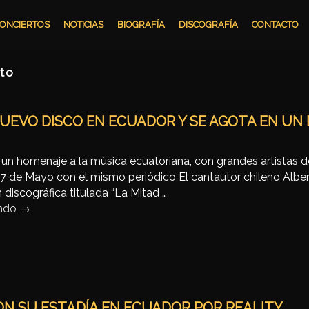
ONCIERTOS
NOTICIAS
BIOGRAFÍA
DISCOGRAFÍA
CONTACTO
ito
EVO DISCO EN ECUADOR Y SE AGOTA EN UN D
s un homenaje a la música ecuatoriana, con grandes artistas d
 17 de Mayo con el mismo periódico El cantautor chileno Albe
discográfica titulada “La Mitad …
endo
→
ON SU ESTADÍA EN ECUADOR POR REALITY