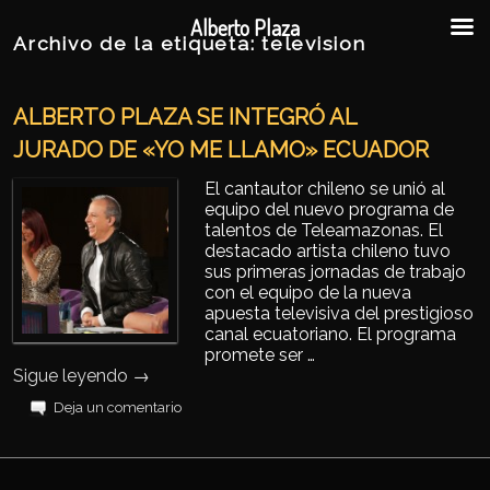
Ir al contenido principal
Ir al contenido secundario
Alberto Plaza
Archivo de la etiqueta:
television
ALBERTO PLAZA SE INTEGRÓ AL
JURADO DE «YO ME LLAMO» ECUADOR
El cantautor chileno se unió al
equipo del nuevo programa de
talentos de Teleamazonas. El
destacado artista chileno tuvo
sus primeras jornadas de trabajo
con el equipo de la nueva
apuesta televisiva del prestigioso
canal ecuatoriano. El programa
promete ser …
Sigue leyendo
→
Deja un comentario